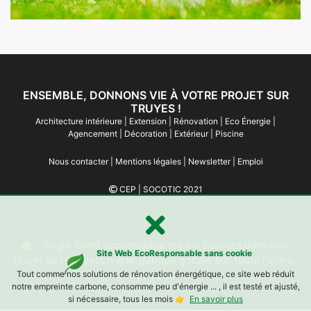
ENSEMBLE, DONNONS VIE À VOTRE PROJET SUR
TRUYES !
Architecture intérieure
|
Extension
|
Rénovation
|
Eco Énergie
|
Agencement
|
Décoration
|
Extérieur
|
Piscine
Nous contacter
|
Mentions légales
|
Newsletter
|
Emploi
CEP
|
SOCOTIC
2021
👉 Angle Rond accompagne les particuliers dans leur
Site Web EcoResponsable sans cookie
projet de rénovation énergétique gobale sur toute l'Indre-
Tout comme nos solutions de rénovation énergétique, ce site web réduit
et-Loire
notre empreinte carbone, consomme peu d'énergie ... , il est testé et ajusté,
si nécessaire, tous les mois 👉
En savoir plus