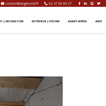
contact@anglerond.fr
02 47 56 99 27
T | DECORATION
EXTÉRIEUR | PISCINE
AVANT/APRES
AMO